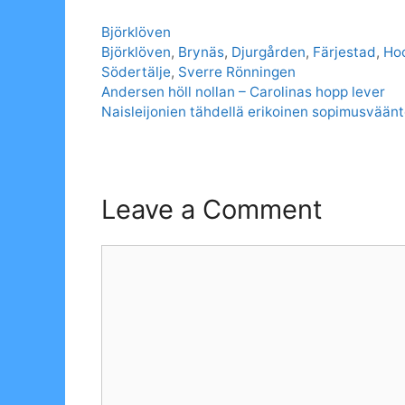
Categories
Björklöven
Tags
Björklöven
,
Brynäs
,
Djurgården
,
Färjestad
,
Ho
Södertälje
,
Sverre Rönningen
Andersen höll nollan – Carolinas hopp lever
Naisleijonien tähdellä erikoinen sopimusvääntö
Leave a Comment
Comment