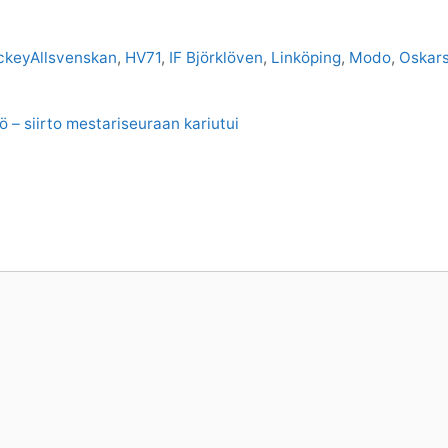
ckeyAllsvenskan
,
HV71
,
IF Björklöven
,
Linköping
,
Modo
,
Oskar
 – siirto mestariseuraan kariutui