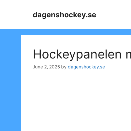
Skip
to
dagenshockey.se
content
Hockeypanelen m
June 2, 2025
by
dagenshockey.se