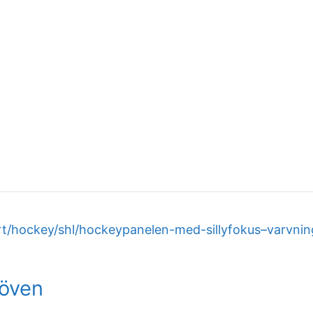
t/hockey/shl/hockeypanelen-med-sillyfokus–varvninga
löven