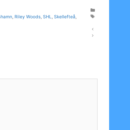
shamn
,
Riley Woods
,
SHL
,
Skellefteå
,