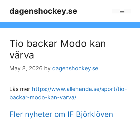
Skip
dagenshockey.se
to
Menu
content
Tio backar Modo kan
värva
May 8, 2026
by
dagenshockey.se
Läs mer
https://www.allehanda.se/sport/tio-
backar-modo-kan-varva/
Fler nyheter om IF Björklöven