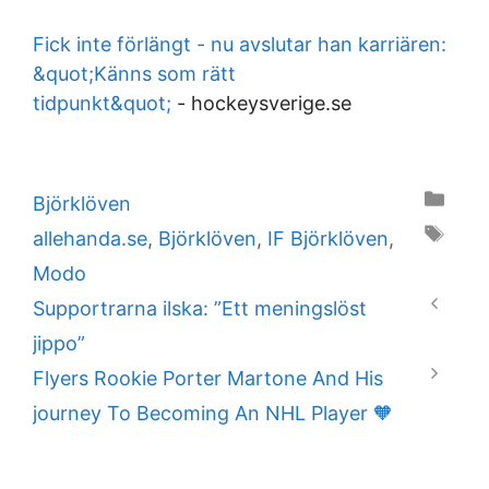
Fick inte förlängt - nu avslutar han karriären:
&quot;Känns som rätt
tidpunkt&quot;
-
hockeysverige.se
Categories
Björklöven
Tags
allehanda.se
,
Björklöven
,
IF Björklöven
,
Modo
Supportrarna ilska: ”Ett meningslöst
jippo”
Flyers Rookie Porter Martone And His
journey To Becoming An NHL Player 🧡