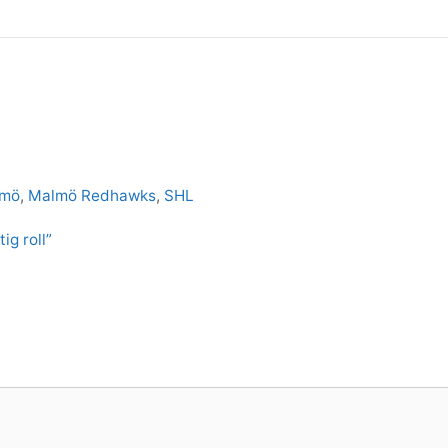
lmö
,
Malmö Redhawks
,
SHL
ig roll”