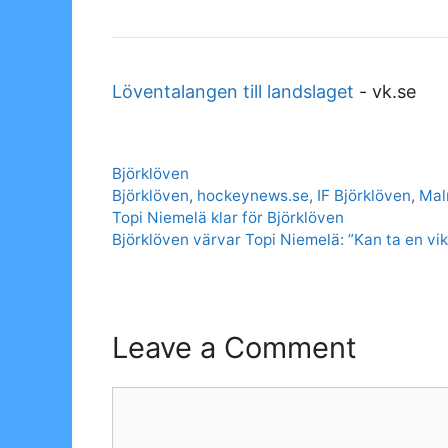
Löventalangen till landslaget
-
vk.se
Categories
Björklöven
Tags
Björklöven
,
hockeynews.se
,
IF Björklöven
,
Ma
Topi Niemelä klar för Björklöven
Björklöven värvar Topi Niemelä: ”Kan ta en vikt
Leave a Comment
Comment