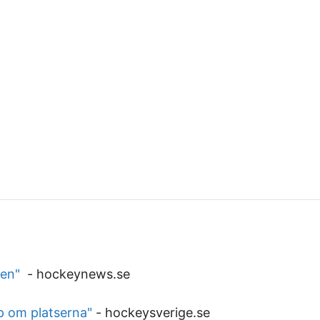
ven"
-
hockeynews.se
p om platserna"
-
hockeysverige.se