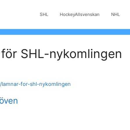
SHL
HockeyAllsvenskan
NHL
för SHL-nykomlingen
/lamnar-for-shl-nykomlingen
löven