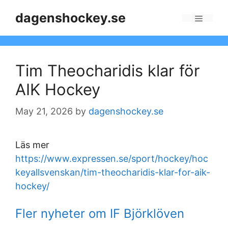
Skip
dagenshockey.se
to
Menu
content
Tim Theocharidis klar för
AIK Hockey
May 21, 2026
by
dagenshockey.se
Läs mer
https://www.expressen.se/sport/hockey/hoc
keyallsvenskan/tim-theocharidis-klar-for-aik-
hockey/
Fler nyheter om IF Björklöven