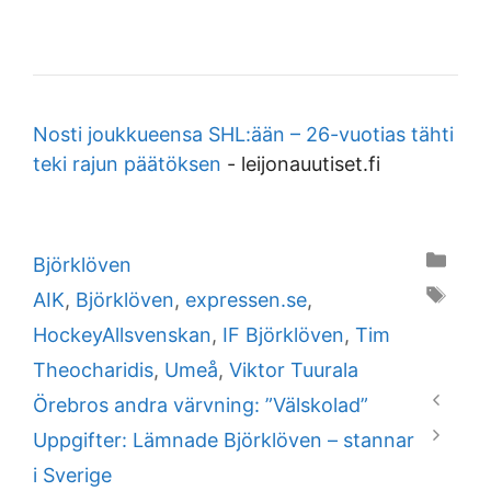
Nosti joukkueensa SHL:ään – 26-vuotias tähti
teki rajun päätöksen
-
leijonauutiset.fi
Categories
Björklöven
Tags
AIK
,
Björklöven
,
expressen.se
,
HockeyAllsvenskan
,
IF Björklöven
,
Tim
Theocharidis
,
Umeå
,
Viktor Tuurala
Örebros andra värvning: ”Välskolad”
Uppgifter: Lämnade Björklöven – stannar
i Sverige