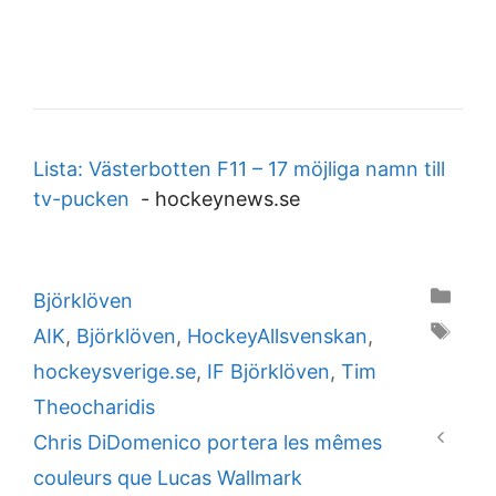
Lista: Västerbotten F11 – 17 möjliga namn till
tv-pucken
-
hockeynews.se
Categories
Björklöven
Tags
AIK
,
Björklöven
,
HockeyAllsvenskan
,
hockeysverige.se
,
IF Björklöven
,
Tim
Theocharidis
Chris DiDomenico portera les mêmes
couleurs que Lucas Wallmark