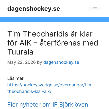
Skip
dagenshockey.se
to
Menu
content
Tim Theocharidis är klar
för AIK – återförenas med
Tuurala
May 22, 2026
by
dagenshockey.se
Läs mer
https://hockeysverige.se/overgangar/tim-
theocharidis-klar-aik/
Fler nyheter om IF Björklöven