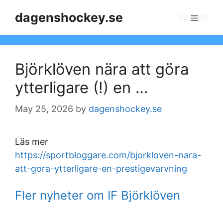
Skip
dagenshockey.se
to
Menu
content
Björklöven nära att göra
ytterligare (!) en …
May 25, 2026
by
dagenshockey.se
Läs mer
https://sportbloggare.com/bjorkloven-nara-
att-gora-ytterligare-en-prestigevarvning
Fler nyheter om IF Björklöven