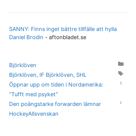
SANNY: Finns inget bättre tillfälle att hylla
Daniel Brodin
-
aftonbladet.se
Categories
Björklöven
Tags
Björklöven
,
IF Björklöven
,
SHL
Öppnar upp om tiden i Nordamerika:
“Tufft med psyket”
Den poängstarke forwarden lämnar
HockeyAllsvenskan