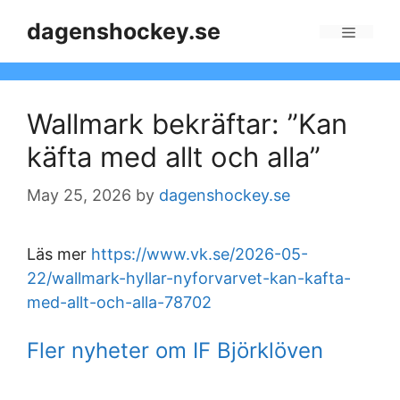
Skip
dagenshockey.se
to
Menu
content
Wallmark bekräftar: ”Kan
käfta med allt och alla”
May 25, 2026
by
dagenshockey.se
Läs mer
https://www.vk.se/2026-05-
22/wallmark-hyllar-nyforvarvet-kan-kafta-
med-allt-och-alla-78702
Fler nyheter om IF Björklöven