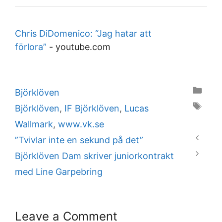
Chris DiDomenico: “Jag hatar att
förlora”
-
youtube.com
Categories
Björklöven
Tags
Björklöven
,
IF Björklöven
,
Lucas
Wallmark
,
www.vk.se
”Tvivlar inte en sekund på det”
Björklöven Dam skriver juniorkontrakt
med Line Garpebring
Leave a Comment