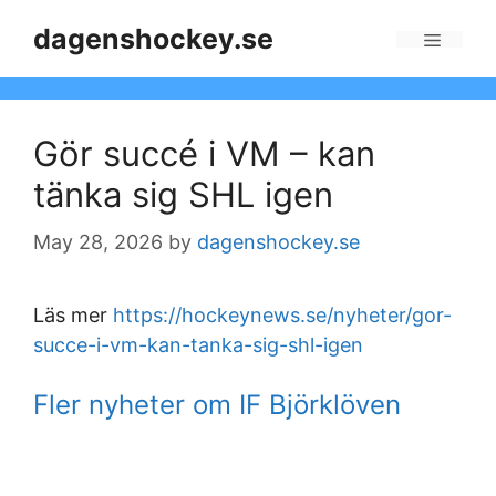
Skip
dagenshockey.se
to
Menu
content
Gör succé i VM – kan
tänka sig SHL igen
May 28, 2026
by
dagenshockey.se
Läs mer
https://hockeynews.se/nyheter/gor-
succe-i-vm-kan-tanka-sig-shl-igen
Fler nyheter om IF Björklöven