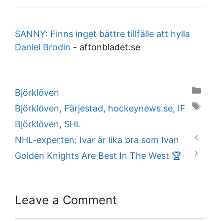
SANNY: Finns inget bättre tillfälle att hylla
Daniel Brodin
-
aftonbladet.se
Categories
Björklöven
Tags
Björklöven
,
Färjestad
,
hockeynews.se
,
IF
Björklöven
,
SHL
NHL-experten: Ivar är lika bra som Ivan
Golden Knights Are Best In The West 🏆
Leave a Comment