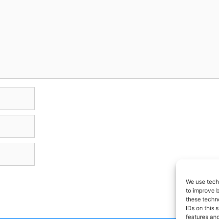
We use techn
to improve 
these techno
IDs on this 
features and