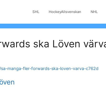
SHL
HockeyAllsvenskan
NHL
rwards ska Löven värv
/sa-manga-fler-forwards-ska-loven-varva-c762d
löven