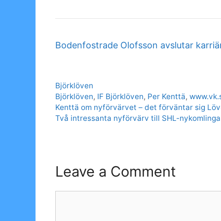
Bodenfostrade Olofsson avslutar karri
Categories
Björklöven
Tags
Björklöven
,
IF Björklöven
,
Per Kenttä
,
www.vk.
Kenttä om nyförvärvet – det förväntar sig Lö
Två intressanta nyförvärv till SHL-nykomling
Leave a Comment
Comment