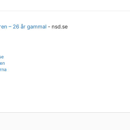
ären – 26 år gammal
-
nsd.se
se
ven
arna