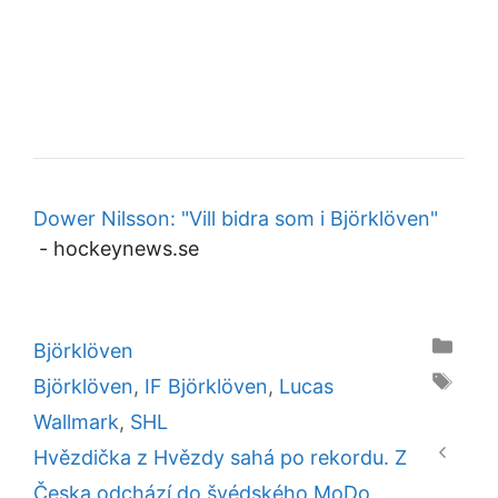
Dower Nilsson: "Vill bidra som i Björklöven"
-
hockeynews.se
Categories
Björklöven
Tags
Björklöven
,
IF Björklöven
,
Lucas
Wallmark
,
SHL
Hvězdička z Hvězdy sahá po rekordu. Z
Česka odchází do švédského MoDo