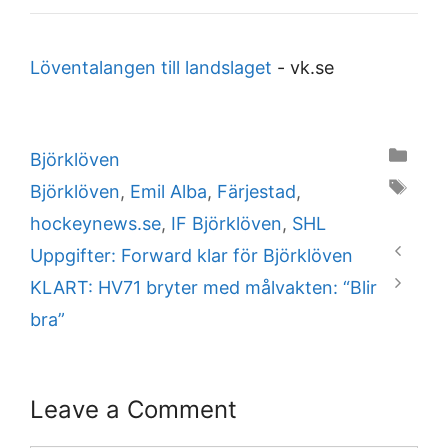
Löventalangen till landslaget
-
vk.se
Categories
Björklöven
Tags
Björklöven
,
Emil Alba
,
Färjestad
,
hockeynews.se
,
IF Björklöven
,
SHL
Uppgifter: Forward klar för Björklöven
KLART: HV71 bryter med målvakten: “Blir
bra”
Leave a Comment