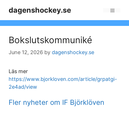
Skip
dagenshockey.se
to
Menu
content
Bokslutskommuniké
June 12, 2026
by
dagenshockey.se
Läs mer
https://www.bjorkloven.com/article/grpatgi-
2e4ad/view
Fler nyheter om IF Björklöven