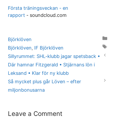
Första träningsveckan - en
rapport
-
soundcloud.com
Categories
Björklöven
Tags
Björklöven
,
IF Björklöven
Sillyrummet: SHL-klubb jagar spetsback •
Där hamnar Fitzgerald • Stjärnans lön i
Leksand • Klar för ny klubb
Så mycket plus går Löven – efter
miljonbonusarna
Leave a Comment