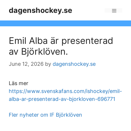
Skip
dagenshockey.se
to
Menu
content
Emil Alba är presenterad
av Björklöven.
June 12, 2026
by
dagenshockey.se
Läs mer
https://www.svenskafans.com/ishockey/emil-
alba-ar-presenterad-av-bjorkloven-696771
Fler nyheter om IF Björklöven