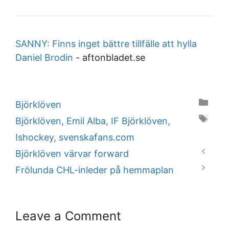
SANNY: Finns inget bättre tillfälle att hylla
Daniel Brodin
-
aftonbladet.se
Categories
Björklöven
Tags
Björklöven
,
Emil Alba
,
IF Björklöven
,
Ishockey
,
svenskafans.com
Björklöven värvar forward
Frölunda CHL-inleder på hemmaplan
Leave a Comment