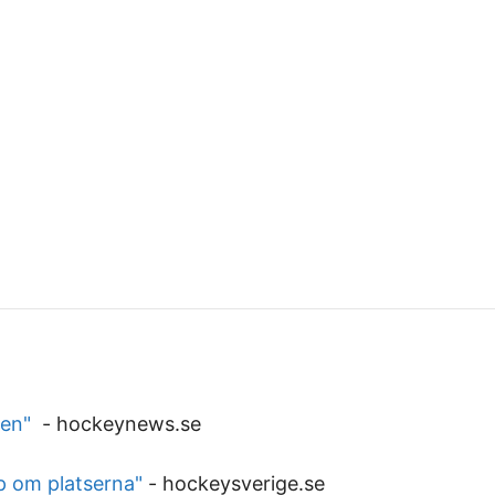
ven"
-
hockeynews.se
p om platserna"
-
hockeysverige.se