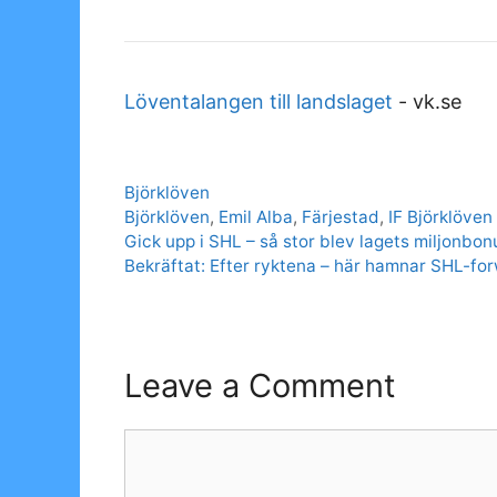
Löventalangen till landslaget
-
vk.se
Categories
Björklöven
Tags
Björklöven
,
Emil Alba
,
Färjestad
,
IF Björklöven
Gick upp i SHL – så stor blev lagets miljonbon
Bekräftat: Efter ryktena – här hamnar SHL-fo
Leave a Comment
Comment