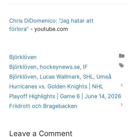
Chris DiDomenico: “Jag hatar att
förlora”
-
youtube.com
Categories
Björklöven
Tags
Björklöven
,
hockeynews.se
,
IF
Björklöven
,
Lucas Wallmark
,
SHL
,
Umeå
Hurricanes vs. Golden Knights | NHL
Playoff Highlights | Game 6 | June 14, 2026
Friidrott och Bragebacken
Leave a Comment