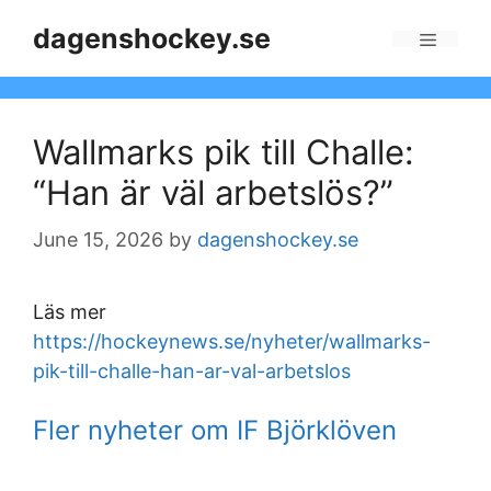
Skip
dagenshockey.se
to
Menu
content
Wallmarks pik till Challe:
“Han är väl arbetslös?”
June 15, 2026
by
dagenshockey.se
Läs mer
https://hockeynews.se/nyheter/wallmarks-
pik-till-challe-han-ar-val-arbetslos
Fler nyheter om IF Björklöven