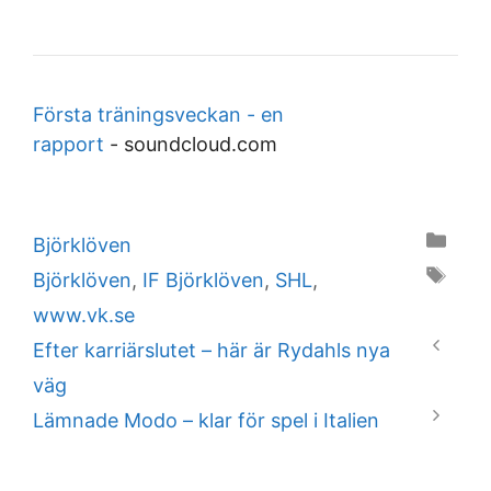
Första träningsveckan - en
rapport
-
soundcloud.com
Categories
Björklöven
Tags
Björklöven
,
IF Björklöven
,
SHL
,
www.vk.se
Efter karriärslutet – här är Rydahls nya
väg
Lämnade Modo – klar för spel i Italien