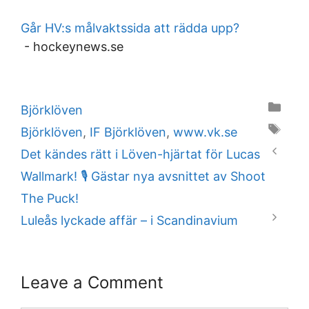
Går HV:s målvaktssida att rädda upp?
-
hockeynews.se
Categories
Björklöven
Tags
Björklöven
,
IF Björklöven
,
www.vk.se
Det kändes rätt i Löven-hjärtat för Lucas
Wallmark! 🎙️ Gästar nya avsnittet av Shoot
The Puck!
Luleås lyckade affär – i Scandinavium
Leave a Comment