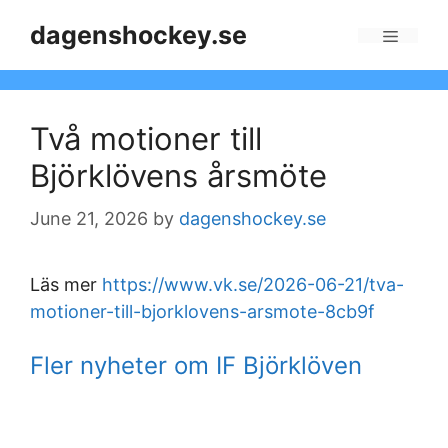
Skip
dagenshockey.se
to
Menu
content
Två motioner till
Björklövens årsmöte
June 21, 2026
by
dagenshockey.se
Läs mer
https://www.vk.se/2026-06-21/tva-
motioner-till-bjorklovens-arsmote-8cb9f
Fler nyheter om IF Björklöven