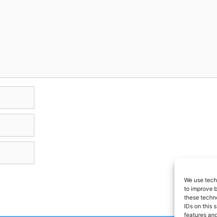
We use techn
to improve 
these techno
IDs on this 
features and