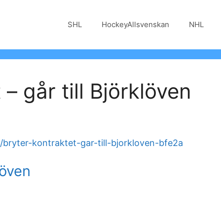
SHL
HockeyAllsvenskan
NHL
– går till Björklöven
bryter-kontraktet-gar-till-bjorkloven-bfe2a
löven