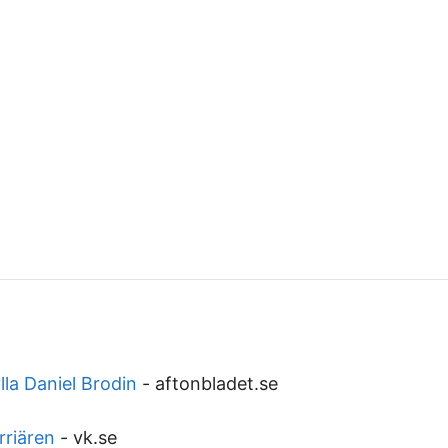
ylla Daniel Brodin
-
aftonbladet.se
rriären
-
vk.se