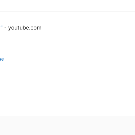
a”
-
youtube.com
se