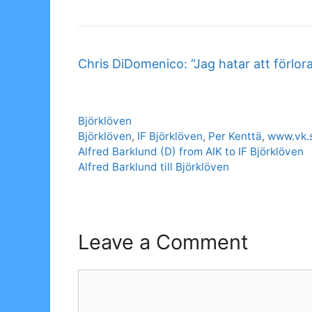
Chris DiDomenico: “Jag hatar att förlor
Categories
Björklöven
Tags
Björklöven
,
IF Björklöven
,
Per Kenttä
,
www.vk.
Alfred Barklund (D) from AIK to IF Björklöven
Alfred Barklund till Björklöven
Leave a Comment
Comment