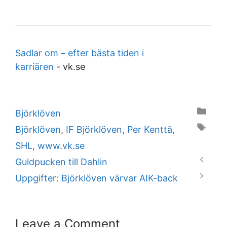
Sadlar om – efter bästa tiden i
karriären
-
vk.se
Categories
Björklöven
Tags
Björklöven
,
IF Björklöven
,
Per Kenttä
,
SHL
,
www.vk.se
Guldpucken till Dahlin
Uppgifter: Björklöven värvar AIK-back
Leave a Comment