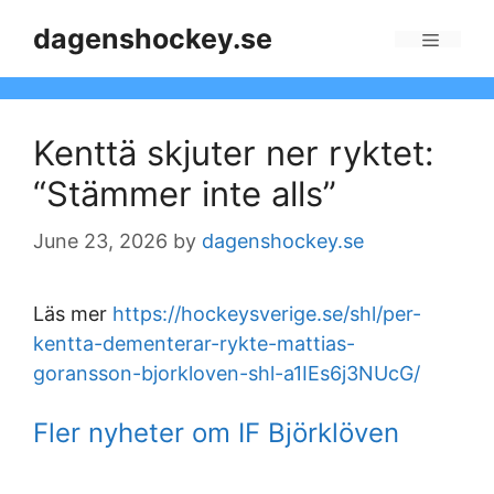
Skip
dagenshockey.se
to
Menu
content
Kenttä skjuter ner ryktet:
“Stämmer inte alls”
June 23, 2026
by
dagenshockey.se
Läs mer
https://hockeysverige.se/shl/per-
kentta-dementerar-rykte-mattias-
goransson-bjorkloven-shl-a1IEs6j3NUcG/
Fler nyheter om IF Björklöven