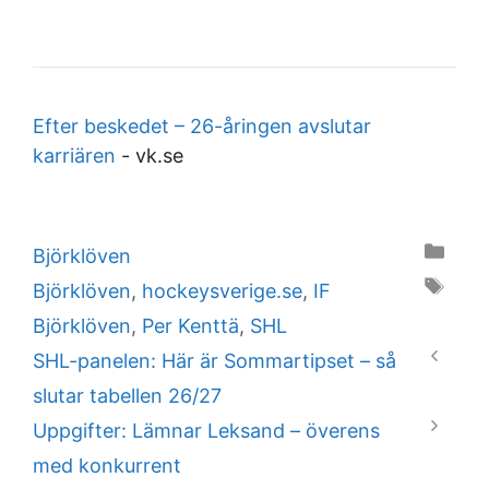
Efter beskedet – 26-åringen avslutar
karriären
-
vk.se
Categories
Björklöven
Tags
Björklöven
,
hockeysverige.se
,
IF
Björklöven
,
Per Kenttä
,
SHL
SHL-panelen: Här är Sommartipset – så
slutar tabellen 26/27
Uppgifter: Lämnar Leksand – överens
med konkurrent