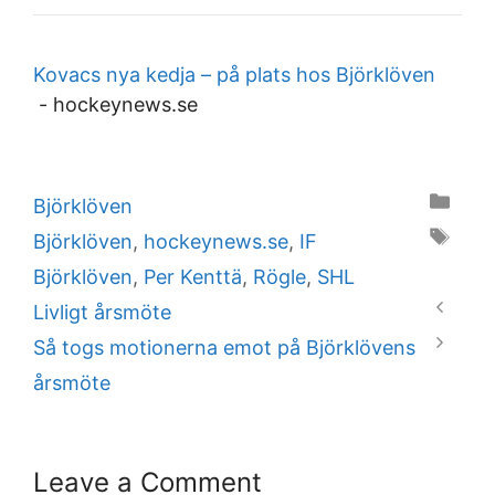
Kovacs nya kedja – på plats hos Björklöven
-
hockeynews.se
Categories
Björklöven
Tags
Björklöven
,
hockeynews.se
,
IF
Björklöven
,
Per Kenttä
,
Rögle
,
SHL
Livligt årsmöte
Så togs motionerna emot på Björklövens
årsmöte
Leave a Comment