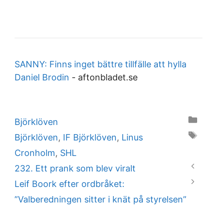
SANNY: Finns inget bättre tillfälle att hylla
Daniel Brodin
-
aftonbladet.se
Categories
Björklöven
Tags
Björklöven
,
IF Björklöven
,
Linus
Cronholm
,
SHL
232. Ett prank som blev viralt
Leif Boork efter ordbråket:
”Valberedningen sitter i knät på styrelsen”