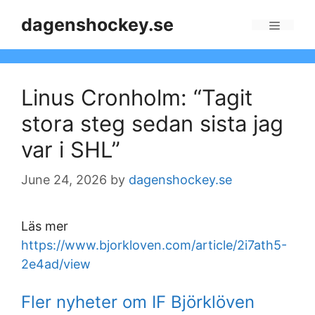
Skip
dagenshockey.se
to
Menu
content
Linus Cronholm: “Tagit
stora steg sedan sista jag
var i SHL”
June 24, 2026
by
dagenshockey.se
Läs mer
https://www.bjorkloven.com/article/2i7ath5-
2e4ad/view
Fler nyheter om IF Björklöven