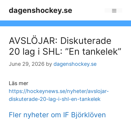
Skip
dagenshockey.se
to
Menu
content
AVSLÖJAR: Diskuterade
20 lag i SHL: ”En tankelek”
June 29, 2026
by
dagenshockey.se
Läs mer
https://hockeynews.se/nyheter/avslojar-
diskuterade-20-lag-i-shl-en-tankelek
Fler nyheter om IF Björklöven