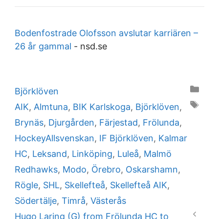
Bodenfostrade Olofsson avslutar karriären –
26 år gammal
-
nsd.se
Categories
Björklöven
Tags
AIK
,
Almtuna
,
BIK Karlskoga
,
Björklöven
,
Brynäs
,
Djurgården
,
Färjestad
,
Frölunda
,
HockeyAllsvenskan
,
IF Björklöven
,
Kalmar
HC
,
Leksand
,
Linköping
,
Luleå
,
Malmö
Redhawks
,
Modo
,
Örebro
,
Oskarshamn
,
Rögle
,
SHL
,
Skellefteå
,
Skellefteå AIK
,
Södertälje
,
Timrå
,
Västerås
Hugo Laring (G) from Frölunda HC to