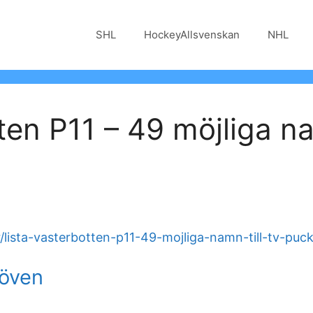
SHL
HockeyAllsvenskan
NHL
ten P11 – 49 möjliga na
/lista-vasterbotten-p11-49-mojliga-namn-till-tv-puc
löven