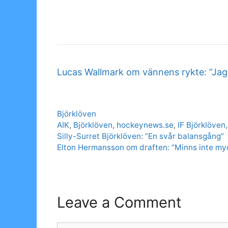
Lucas Wallmark om vännens rykte: ”Jag 
Categories
Björklöven
Tags
AIK
,
Björklöven
,
hockeynews.se
,
IF Björklöven
Silly-Surret Björklöven: ”En svår balansgång”
Elton Hermansson om draften: ”Minns inte my
Leave a Comment