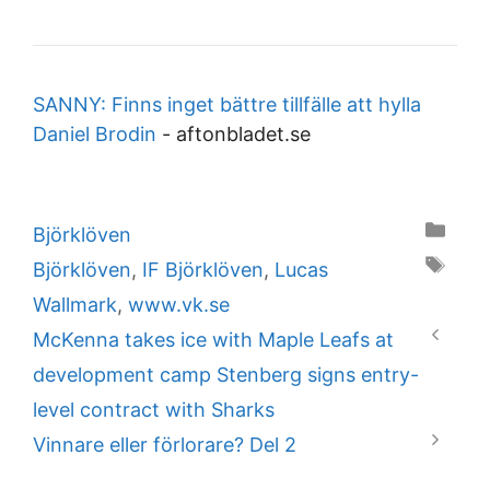
SANNY: Finns inget bättre tillfälle att hylla
Daniel Brodin
-
aftonbladet.se
Categories
Björklöven
Tags
Björklöven
,
IF Björklöven
,
Lucas
Wallmark
,
www.vk.se
McKenna takes ice with Maple Leafs at
development camp Stenberg signs entry-
level contract with Sharks
Vinnare eller förlorare? Del 2