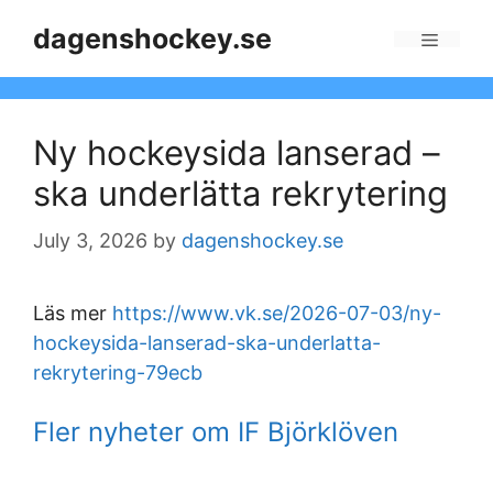
Skip
dagenshockey.se
to
Menu
content
Ny hockeysida lanserad –
ska underlätta rekrytering
July 3, 2026
by
dagenshockey.se
Läs mer
https://www.vk.se/2026-07-03/ny-
hockeysida-lanserad-ska-underlatta-
rekrytering-79ecb
Fler nyheter om IF Björklöven