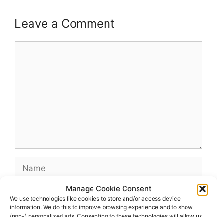
Leave a Comment
Comment
Name
Manage Cookie Consent
Email
We use technologies like cookies to store and/or access device
information. We do this to improve browsing experience and to show
(non-) personalized ads. Consenting to these technologies will allow us