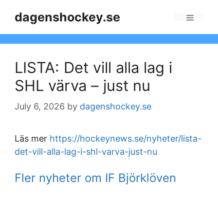
Skip
dagenshockey.se
to
Menu
content
LISTA: Det vill alla lag i
SHL värva – just nu
July 6, 2026
by
dagenshockey.se
Läs mer
https://hockeynews.se/nyheter/lista-
det-vill-alla-lag-i-shl-varva-just-nu
Fler nyheter om IF Björklöven