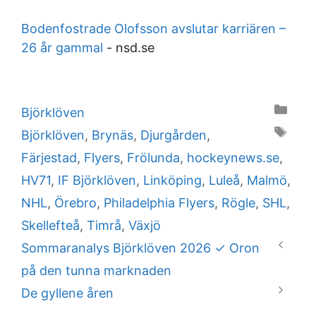
Bodenfostrade Olofsson avslutar karriären –
26 år gammal
-
nsd.se
Categories
Björklöven
Tags
Björklöven
,
Brynäs
,
Djurgården
,
Färjestad
,
Flyers
,
Frölunda
,
hockeynews.se
,
HV71
,
IF Björklöven
,
Linköping
,
Luleå
,
Malmö
,
NHL
,
Örebro
,
Philadelphia Flyers
,
Rögle
,
SHL
,
Skellefteå
,
Timrå
,
Växjö
Sommaranalys Björklöven 2026 ✓ Oron
på den tunna marknaden
De gyllene åren