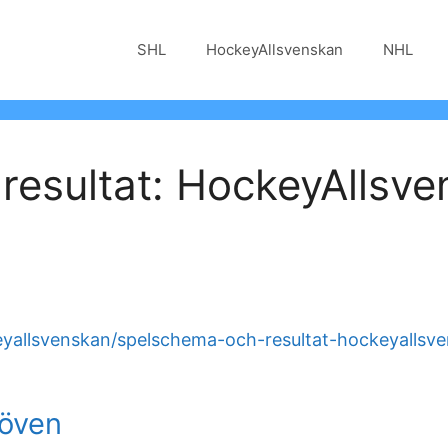
SHL
HockeyAllsvenskan
NHL
resultat: HockeyAllsv
keyallsvenskan/spelschema-och-resultat-hockeyalls
löven