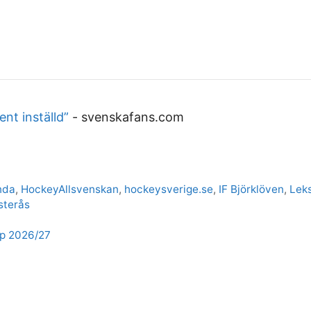
nt inställd”
-
svenskafans.com
nda
,
HockeyAllsvenskan
,
hockeysverige.se
,
IF Björklöven
,
Lek
sterås
pp 2026/27