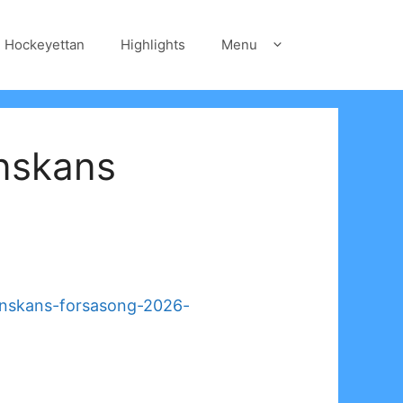
Hockeyettan
Highlights
Menu
enskans
venskans-forsasong-2026-