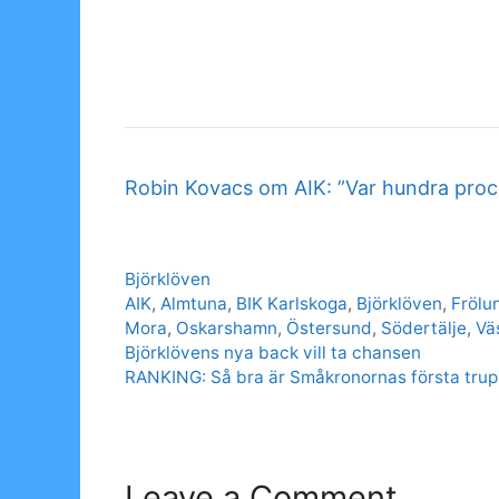
Robin Kovacs om AIK: ”Var hundra proce
Categories
Björklöven
Tags
AIK
,
Almtuna
,
BIK Karlskoga
,
Björklöven
,
Frölu
Mora
,
Oskarshamn
,
Östersund
,
Södertälje
,
Vä
Björklövens nya back vill ta chansen
RANKING: Så bra är Småkronornas första tru
Leave a Comment