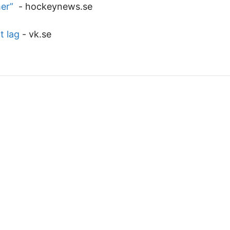
mer”
-
hockeynews.se
t lag
-
vk.se