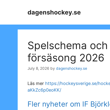
Skip
to
dagenshockey.se
content
Spelschema och 
försäsong 2026
July 8, 2026
by
dagenshockey.se
Läs mer
https://hockeysverige.se/hoc
aKkZc6p0eoKK/
Fler nyheter om IF Björk