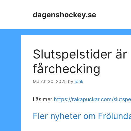
Skip
to
dagenshockey.se
content
Slutspelstider är
fårchecking
March 30, 2025
by
jonk
Läs mer
https://rakapuckar.com/slutspe
Fler nyheter om Frölund