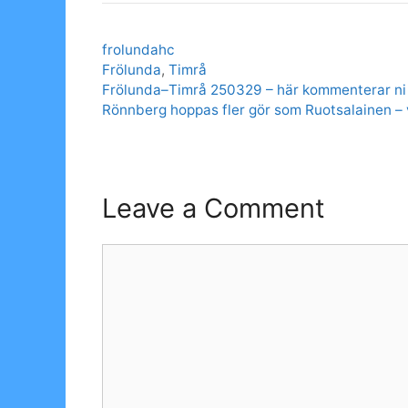
Categories
frolundahc
Tags
Frölunda
,
Timrå
Frölunda–Timrå 250329 – här kommenterar n
Rönnberg hoppas fler gör som Ruotsalainen – 
Leave a Comment
Comment