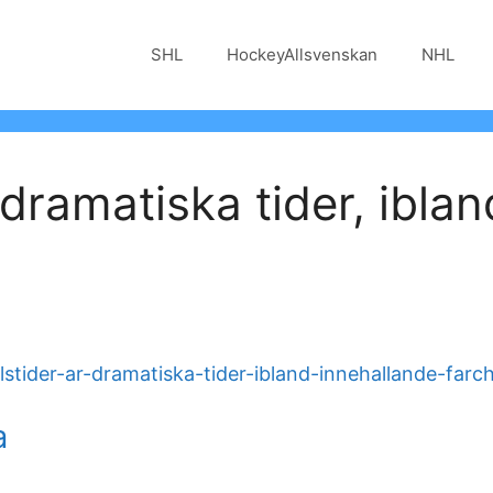
SHL
HockeyAllsvenskan
NHL
 dramatiska tider, ibla
lstider-ar-dramatiska-tider-ibland-innehallande-farc
a