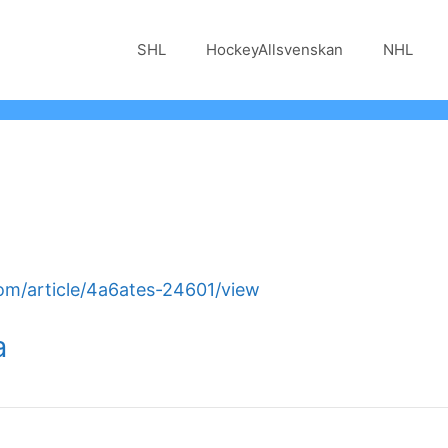
SHL
HockeyAllsvenskan
NHL
om/article/4a6ates-24601/view
a