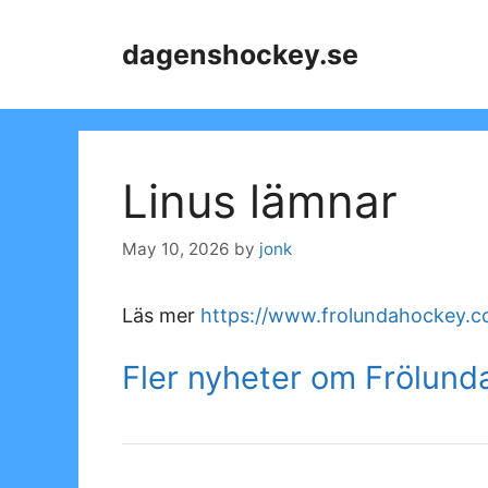
Skip
to
dagenshockey.se
content
Linus lämnar
May 10, 2026
by
jonk
Läs mer
https://www.frolundahockey.c
Fler nyheter om Frölund