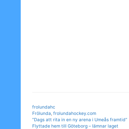
Categories
frolundahc
Tags
Frölunda
,
frolundahockey.com
”Dags att rita in en ny arena i Umeås framtid”
Flyttade hem till Göteborg – lämnar laget