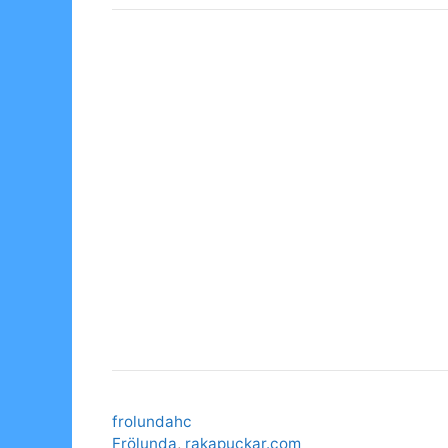
Categories
frolundahc
Tags
Frölunda
,
rakapuckar.com