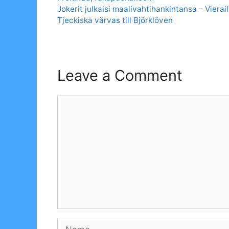
Jokerit julkaisi maalivahti­hankintansa – Vierai
Tjeckiska värvas till Björklöven
Leave a Comment
Comment
Name