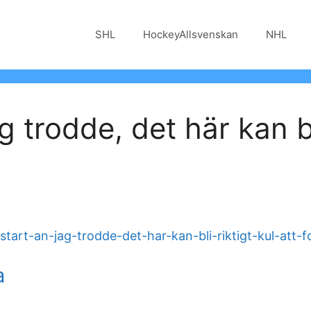
SHL
HockeyAllsvenskan
NHL
g trodde, det här kan bli
tart-an-jag-trodde-det-har-kan-bli-riktigt-kul-att-fo
a