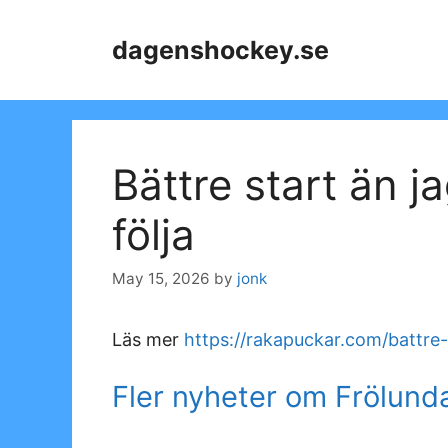
Skip
to
dagenshockey.se
content
Bättre start än ja
följa
May 15, 2026
by
jonk
Läs mer
https://rakapuckar.com/battre-s
Fler nyheter om Frölund