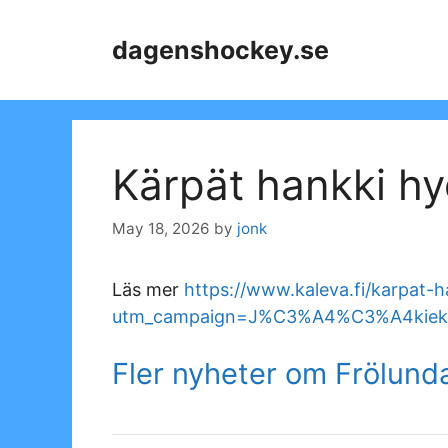
Skip
to
dagenshockey.se
content
Kärpät hankki hy
May 18, 2026
by
jonk
Läs mer
https://www.kaleva.fi/karpat-
utm_campaign=J%C3%A4%C3%A4kiekk
Fler nyheter om Frölund