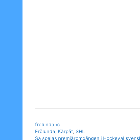
Categories
frolundahc
Tags
Frölunda
,
Kärpät
,
SHL
Så spelas premiäromgången i Hockeyallsven