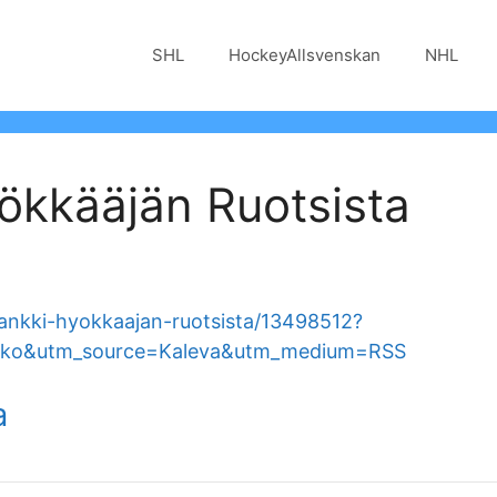
SHL
HockeyAllsvenskan
NHL
ökkääjän Ruotsista
hankki-hyokkaajan-ruotsista/13498512?
o&utm_source=Kaleva&utm_medium=RSS
a