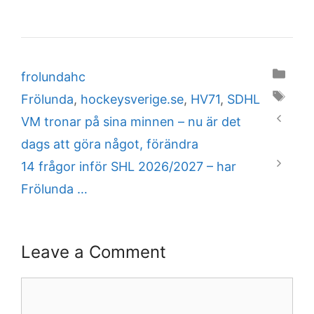
Categories
frolundahc
Tags
Frölunda
,
hockeysverige.se
,
HV71
,
SDHL
VM tronar på sina minnen – nu är det
dags att göra något, förändra
14 frågor inför SHL 2026/2027 – har
Frölunda …
Leave a Comment
Comment