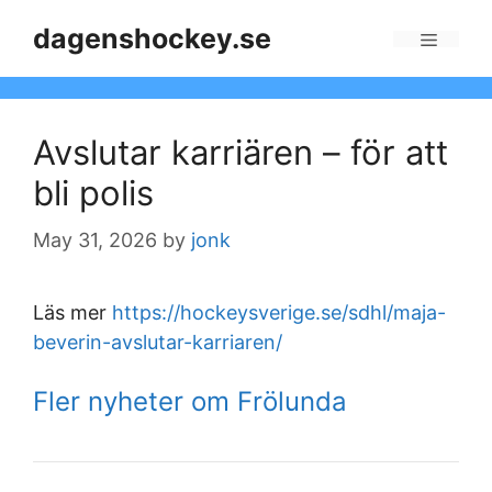
Skip
dagenshockey.se
to
Menu
content
Avslutar karriären – för att
bli polis
May 31, 2026
by
jonk
Läs mer
https://hockeysverige.se/sdhl/maja-
beverin-avslutar-karriaren/
Fler nyheter om Frölunda