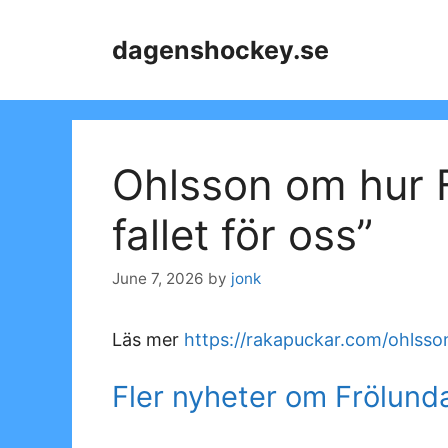
Skip
to
dagenshockey.se
content
Ohlsson om hur F
fallet för oss”
June 7, 2026
by
jonk
Läs mer
https://rakapuckar.com/ohlsson
Fler nyheter om Frölund