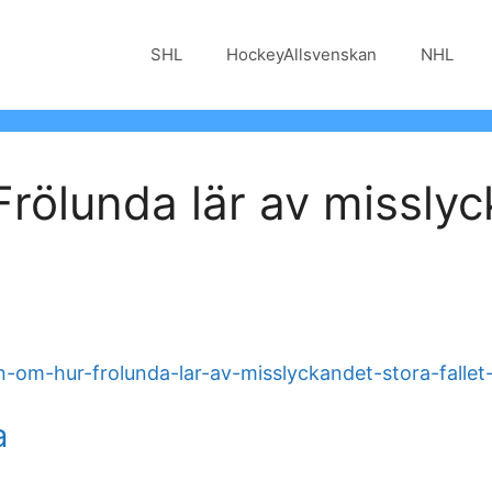
SHL
HockeyAllsvenskan
NHL
rölunda lär av misslyc
-om-hur-frolunda-lar-av-misslyckandet-stora-fallet-
a