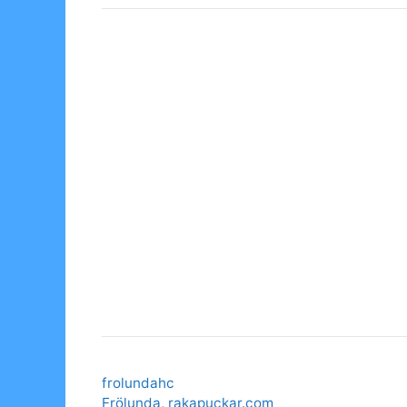
Categories
frolundahc
Tags
Frölunda
,
rakapuckar.com