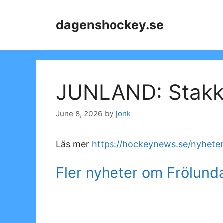
Skip
to
dagenshockey.se
content
JUNLAND: Stakke
June 8, 2026
by
jonk
Läs mer
https://hockeynews.se/nyheter
Fler nyheter om Frölund