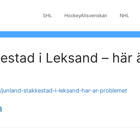
SHL
HockeyAllsvenskan
NHL
stad i Leksand – här 
/junland-stakkestad-i-leksand-har-ar-problemet
a