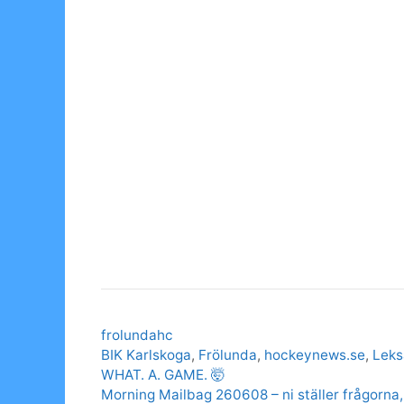
Categories
frolundahc
Tags
BIK Karlskoga
,
Frölunda
,
hockeynews.se
,
Lek
WHAT. A. GAME. 🤯
Morning Mailbag 260608 – ni ställer frågorna,