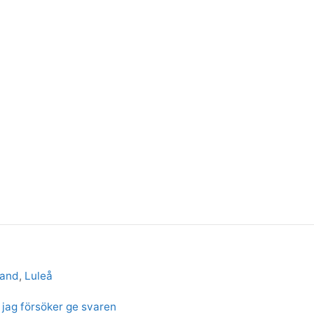
sand
,
Luleå
 jag försöker ge svaren