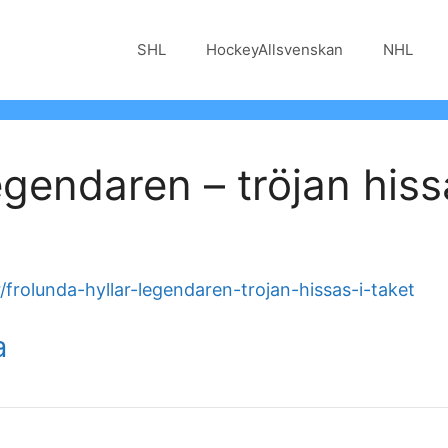
SHL
HockeyAllsvenskan
NHL
egendaren – tröjan hiss
frolunda-hyllar-legendaren-trojan-hissas-i-taket
a