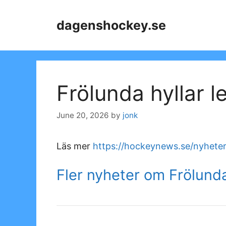
Skip
to
dagenshockey.se
content
Frölunda hyllar l
June 20, 2026
by
jonk
Läs mer
https://hockeynews.se/nyheter/
Fler nyheter om Frölund