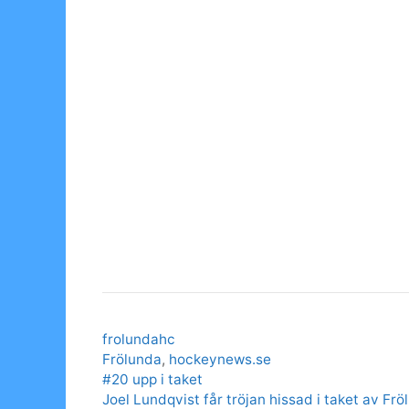
Categories
frolundahc
Tags
Frölunda
,
hockeynews.se
#20 upp i taket
Joel Lundqvist får tröjan hissad i taket av Fr