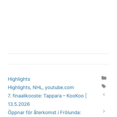
Categories
Highlights
Tags
Highlights
,
NHL
,
youtube.com
7. finaalikooste: Tappara – KooKoo |
13.5.2026
Öppnar för återkomst i Frölunda: