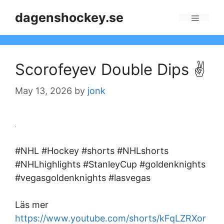
Skip
dagenshockey.se
to
Menu
content
Scorofeyev Double Dips ✌️
May 13, 2026
by
jonk
#NHL #Hockey #shorts #NHLshorts
#NHLhighlights #StanleyCup #goldenknights
#vegasgoldenknights #lasvegas
Läs mer
https://www.youtube.com/shorts/kFqLZRXor