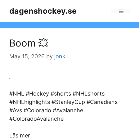
Skip
dagenshockey.se
to
Menu
content
Boom 💥
May 15, 2026
by
jonk
#NHL #Hockey #shorts #NHLshorts
#NHLhighlights #StanleyCup #Canadiens
#Avs #Colorado #Avalanche
#ColoradoAvalanche
Läs mer