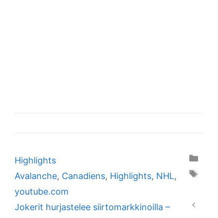
Categories
Highlights
Tags
Avalanche
,
Canadiens
,
Highlights
,
NHL
,
youtube.com
Jokerit hurjastelee siirtomarkkinoilla –