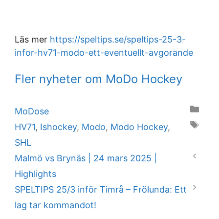
Läs mer
https://speltips.se/speltips-25-3-
infor-hv71-modo-ett-eventuellt-avgorande
Fler nyheter om MoDo Hockey
Categories
MoDose
Tags
HV71
,
Ishockey
,
Modo
,
Modo Hockey
,
SHL
Malmö vs Brynäs | 24 mars 2025 |
Highlights
SPELTIPS 25/3 inför Timrå – Frölunda: Ett
lag tar kommandot!