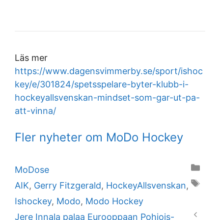
Läs mer
https://www.dagensvimmerby.se/sport/ishoc
key/e/301824/spetsspelare-byter-klubb-i-
hockeyallsvenskan-mindset-som-gar-ut-pa-
att-vinna/
Fler nyheter om MoDo Hockey
Categories
MoDose
Tags
AIK
,
Gerry Fitzgerald
,
HockeyAllsvenskan
,
Ishockey
,
Modo
,
Modo Hockey
Jere Innala palaa Eurooppaan Pohjois-