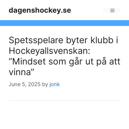
Skip
dagenshockey.se
to
Menu
content
Spetsspelare byter klubb i
Hockeyallsvenskan:
“Mindset som går ut på att
vinna”
June 5, 2025
by
jonk