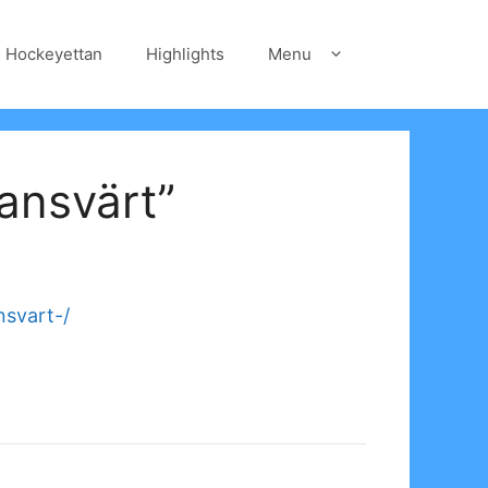
Hockeyettan
Highlights
Menu
tansvärt”
nsvart-/