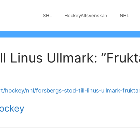
SHL
HockeyAllsvenskan
NHL
ll Linus Ullmark: ”Fruk
/hockey/nhl/forsbergs-stod-till-linus-ullmark-frukta
Hockey