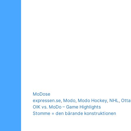
Categories
MoDose
Tags
expressen.se
,
Modo
,
Modo Hockey
,
NHL
,
Otta
OIK vs. MoDo – Game Highlights
Stomme = den bärande konstruktionen