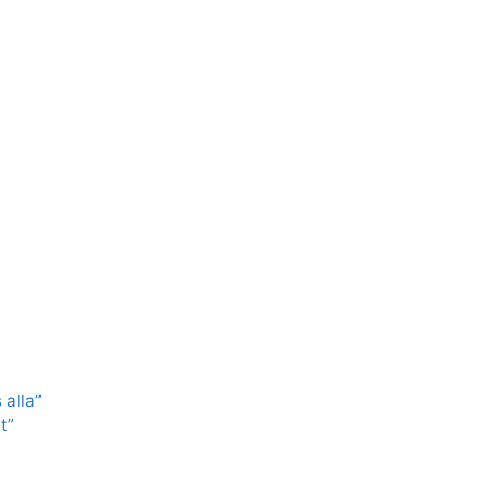
 alla”
t”