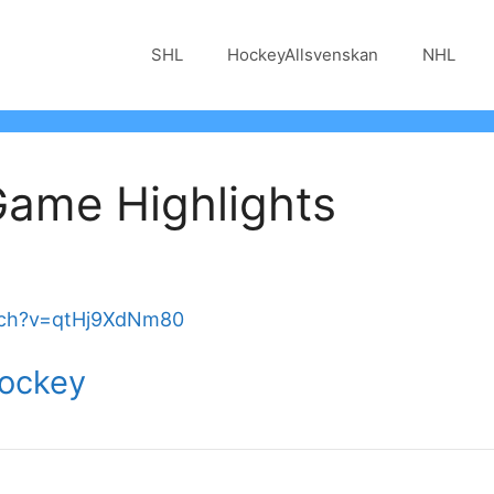
SHL
HockeyAllsvenskan
NHL
Game Highlights
tch?v=qtHj9XdNm80
Hockey