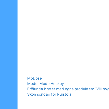
Categories
MoDose
Tags
Modo
,
Modo Hockey
Frölunda bryter med egna produkten: ”Vill by
Skön söndag för Puistola