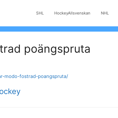
SHL
HockeyAllsvenskan
NHL
trad poängspruta
ar-modo-fostrad-poangspruta/
Hockey