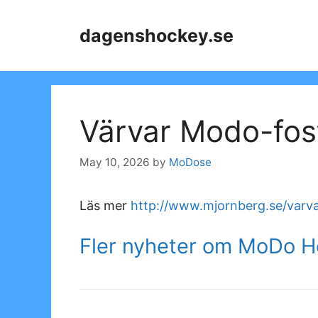
Skip
to
dagenshockey.se
content
Värvar Modo-fos
May 10, 2026
by
MoDose
Läs mer
http://www.mjornberg.se/varv
Fler nyheter om MoDo 