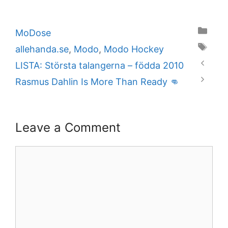
Categories
MoDose
Tags
allehanda.se
,
Modo
,
Modo Hockey
LISTA: Största talangerna – födda 2010
Rasmus Dahlin Is More Than Ready 👊
Leave a Comment
Comment