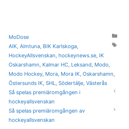
Categories
MoDose
Tags
AIK
,
Almtuna
,
BIK Karlskoga
,
HockeyAllsvenskan
,
hockeynews.se
,
IK
Oskarshamn
,
Kalmar HC
,
Leksand
,
Modo
,
Modo Hockey
,
Mora
,
Mora IK
,
Oskarshamn
,
Östersunds IK
,
SHL
,
Södertälje
,
Västerås
Så spelas premiäromgången i
hockeyallsvenskan
Så spelas premiäromgången av
hockeyallsvenskan