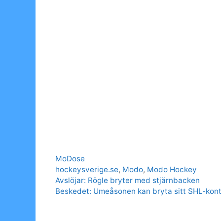
Categories
MoDose
Tags
hockeysverige.se
,
Modo
,
Modo Hockey
Avslöjar: Rögle bryter med stjärnbacken
Beskedet: Umeåsonen kan bryta sitt SHL-kont