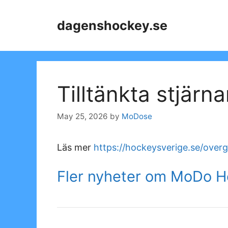
Skip
to
dagenshockey.se
content
Tilltänkta stjär
May 25, 2026
by
MoDose
Läs mer
https://hockeysverige.se/over
Fler nyheter om MoDo 