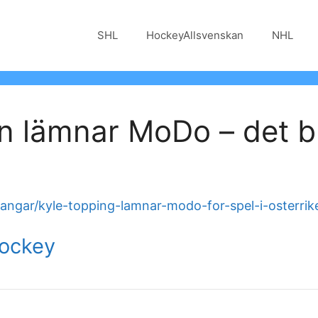
SHL
HockeyAllsvenskan
NHL
nan lämnar MoDo – det b
gangar/kyle-topping-lamnar-modo-for-spel-i-osterrik
Hockey