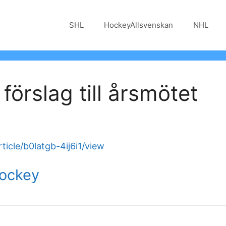
SHL
HockeyAllsvenskan
NHL
örslag till årsmötet
icle/b0latgb-4ij6i1/view
Hockey