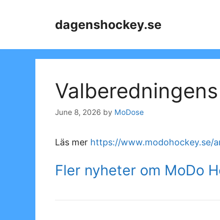
Skip
to
dagenshockey.se
content
Valberedningens f
June 8, 2026
by
MoDose
Läs mer
https://www.modohockey.se/art
Fler nyheter om MoDo 