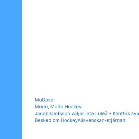
Categories
MoDose
Tags
Modo
,
Modo Hockey
Jacob Olofsson väljer inte Luleå – Kenttäs sva
Besked om HockeyAllsvenskan-stjärnan