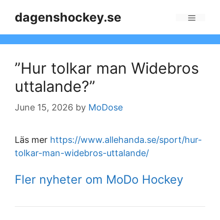
Skip
dagenshockey.se
to
Menu
content
”Hur tolkar man Widebros
uttalande?”
June 15, 2026
by
MoDose
Läs mer
https://www.allehanda.se/sport/hur-
tolkar-man-widebros-uttalande/
Fler nyheter om MoDo Hockey