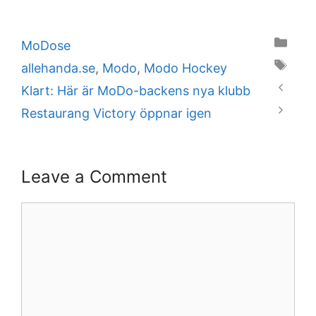
Categories
MoDose
Tags
allehanda.se
,
Modo
,
Modo Hockey
Klart: Här är MoDo-backens nya klubb
Restaurang Victory öppnar igen
Leave a Comment
Comment