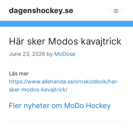
Skip
dagenshockey.se
to
Menu
content
Här sker Modos kavajtrick
June 23, 2026
by
MoDose
Läs mer
https://www.allehanda.se/ornskoldsvik/har-
sker-modos-kavajtrick/
Fler nyheter om MoDo Hockey