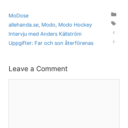
Categories
MoDose
Tags
allehanda.se
,
Modo
,
Modo Hockey
Intervju med Anders Källström
Uppgifter: Far och son återförenas
Leave a Comment
Comment