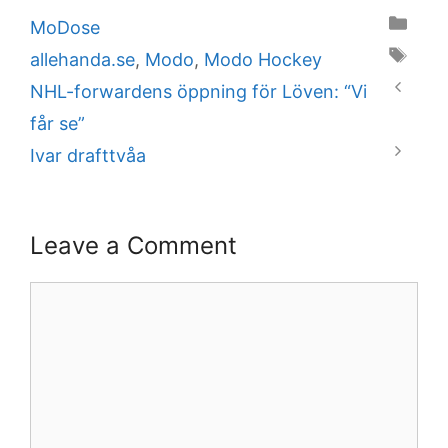
Categories
MoDose
Tags
allehanda.se
,
Modo
,
Modo Hockey
NHL-forwardens öppning för Löven: “Vi
får se”
Ivar drafttvåa
Leave a Comment
Comment