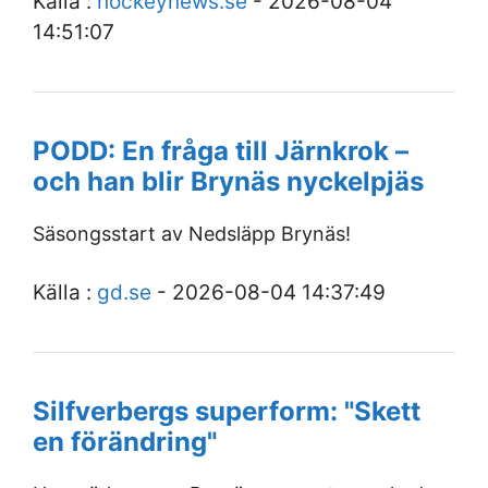
Källa :
hockeynews.se
- 2026-08-04
14:51:07
PODD: En fråga till Järnkrok –
och han blir Brynäs nyckelpjäs
Säsongsstart av Nedsläpp Brynäs!
Källa :
gd.se
- 2026-08-04 14:37:49
Silfverbergs superform: "Skett
en förändring"