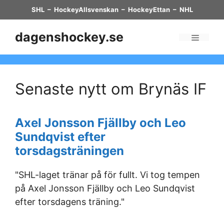
Skip
SHL
–
HockeyAllsvenskan
–
HockeyEttan
–
NHL
to
content
dagenshockey.se
Menu
Senaste nytt om Brynäs IF
Axel Jonsson Fjällby och Leo
Sundqvist efter
torsdagsträningen
"SHL-laget tränar på för fullt. Vi tog tempen
på Axel Jonsson Fjällby och Leo Sundqvist
efter torsdagens träning."