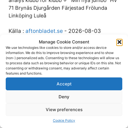
analys klubb för klubb ✓ ”Min nya jumbo” HV
71 Brynäs Djurgården Färjestad Frölunda
Linköping Luleå
Källa :
aftonbladet.se
- 2026-08-03
18:47:51
Manage Cookie Consent
We use technologies like cookies to store and/or access device
information. We do this to improve browsing experience and to show
(non-) personalized ads. Consenting to these technologies will allow us
to process data such as browsing behavior or unique IDs on this site. Not
consenting or withdrawing consent, may adversely affect certain
BILDEXTRA: Se dagens
features and functions.
Brynästräning i bilder
Accept
Nu har Brynäs haft sin första isträning – på
Deny
riktigt. Under…
View preferences
Källa :
gd.se
- 2026-08-03 18:07:36
Cookie Policy